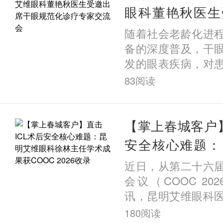
眼科董艳秋医生
规范化诊疗专家
随着社会老龄化进
备的深度普及，干
发的眼表疾病，对
严重威胁。3月21
83
阅读
疗专家交流会在贵
开。来自云南、贵
权威专家齐聚一堂
【掌上春城客户】
围绕干眼热点话题
安全核心难题：
话，共探基于睑板
徐林主任学术成
近日，从第二十六
干预策略，为突破
2026收录
会议（COOC 2
共识。
讯，昆明艾维眼科
主任徐林领衔撰写的
180
阅读