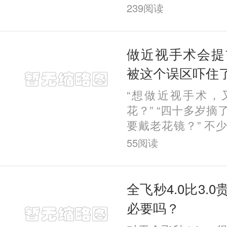
视觉质量对比研究”
239
阅读
年IRSS屈光手术国
Vision China（视
做近视手术会提
被这个误区吓住
“想做近视手术，
花？” “四十多岁
要戴老花镜？” 不
存顾虑，最常见的
55
阅读
术会提前老花。 今
全飞秒4.0比3.
必要吗？