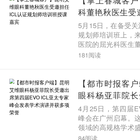
科董艳秋医生受邀
规划师培训班授
5月15日，在备受关
规划师培训班上，
医院的屈光科医生
课嘉宾，并以《UB
181
阅读
应用》为题发表专
量临床案
【都市时报客户
眼科杨亚菲院长
届EVO ICL亚
4月25日，第四届EV
术演讲并获多项
峰会在广州启幕。
领域的高规格学术
多个国家的顶尖专家
84
阅读