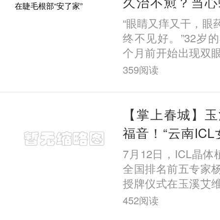
久治不愈？当心
根部“安了家”
“眼睛又痒又干，眼
终不见好。”32岁
个月前开始出现双
以为是普通的结膜
359
阅读
购买了眼药水居家治
【掌上春城】玉
福音！“云南IC
家工作室落地玉
7月12日，ICL晶体
全国排名前五专家
授牌仪式在玉溪艾
行。这标志着国内知
452
阅读
入专家正式入驻玉