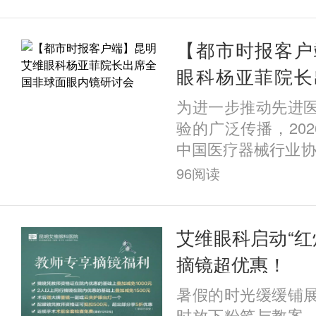
术后拱高与眼前节
关性分析》，经过
格评审，成功收录
【都市时报客户
这一成果不仅展现
眼科杨亚菲院长
临床科研能力，更
面眼内镜研讨会
为进一步推动先进
科屈光科在ICL晶
验的广泛传播，202
预测与全流程安全管
中国医疗器械行业协
眼内镜临床应用交流
96
阅读
锡太湖饭店召开。
关领域顶尖专家学
球面眼内镜的手术
艾维眼科启动“红
手术方案设计、临
摘镜超优惠！
症防控等议题展开
暑假的时光缓缓铺
其临床应用的规范
时放下粉笔与教案