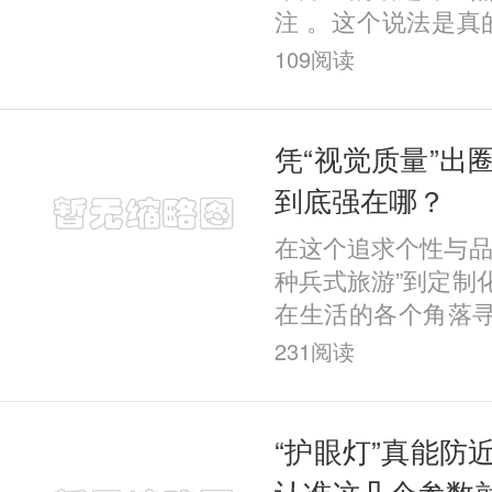
注 。这个说法是真
学依据？ 今天，
109
阅读
聊。 尤其注意的是
开手
凭“视觉质量”出
到底强在哪？
在这个追求个性与品
种兵式旅游”到定制
在生活的各个角落
独特体验。而在屈
231
阅读
一股“定制风”强势
“护眼灯”真能防
认准这几个参数