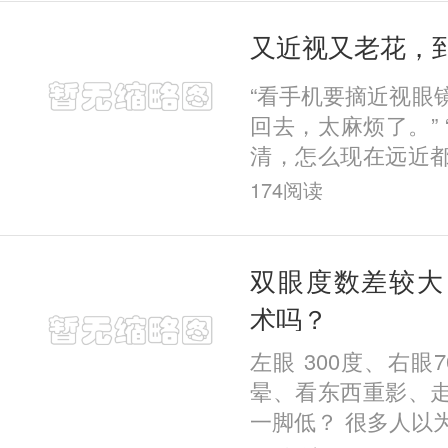
又近视又老花，
“看手机要摘近视眼
回去，太麻烦了。”
清，怎么现在远近都模
做近视手术，会不
174
阅读
镜，转头就要戴老花
双眼度数差较大
术吗？
左眼 300度、右眼
晕、看东西重影、
一脚低？ 很多人以