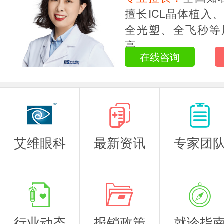
主任医师
擅长ICL晶体植入
全光塑、全飞秒等
高...
在线咨询
艾维眼科
最新资讯
专家团
行业动态
报销政策
就诊指