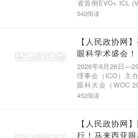
省首例EVO+ ICL 
手术以来，该院已
542
阅读
例，成为全国率先
科机构之一。 从
【人民政协网】
眼科学术盛会！
董艳秋医生受邀
2026年6月26日—
世界眼科大会
理事会（ICO）主
眼科大会（WOC 20
至29日在捷克共
452
阅读
开。世界眼科大
Ophthalmology C
国际眼
【人民政协网】
行！马来西亚眼