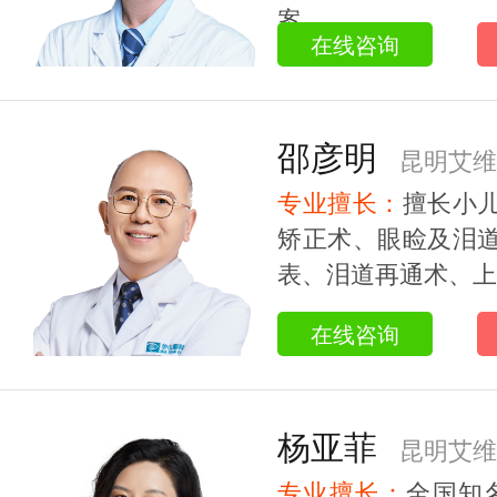
案。...
在线咨询
邵彦明
昆明艾维
专业擅长：
擅长小
教授
矫正术、眼睑及泪
表、泪道再通术、上睑
在线咨询
杨亚菲
昆明艾维
专业擅长：
全国知名