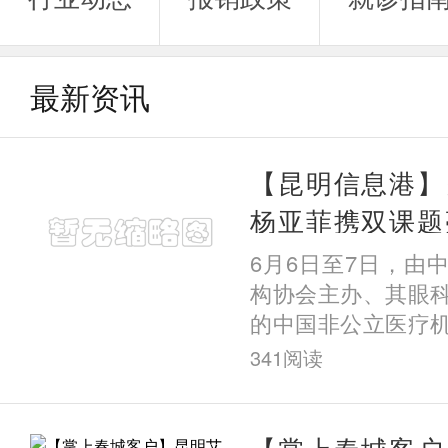
最新资讯
【昆明信息港】
杨亚菲携双课题
立眼科第十届学
6月6日至7日，由
老年屈光疑难诊
构协会主办、其眼
的中国非公立医疗
委员会第十届学术
341
阅读
会在辽宁沈阳圆满
公立
【掌上春城客户