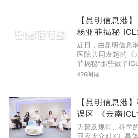
光矫正
【昆明信息港】
杨亚菲揭秘 IC
年、五年的他
近日，由昆明信息
了？
医院共同发起的《云
菲揭秘“那些做了I
样了”》系列主题科
426
阅读
动。首期直播围绕I
长期
【昆明信息港】
误区 《云南IC
秘“那些做了IC
为普及规范、科学
么样了”》系列直
回应大众对ICL 