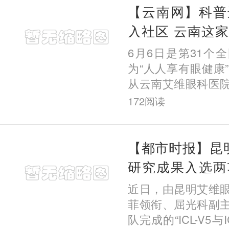
【云南网】科普
入社区 云南这
月公益行动
6月6日是第31个
为“人人享有眼健康
从云南艾维眼科医
昆明市委会直属经
172
阅读
五华区教育体育局
下，该
【都市时报】昆明
研究成果入选两
术盛会
近日，由昆明艾维
菲领衔、屈光科副
队完成的“ICL-V5与