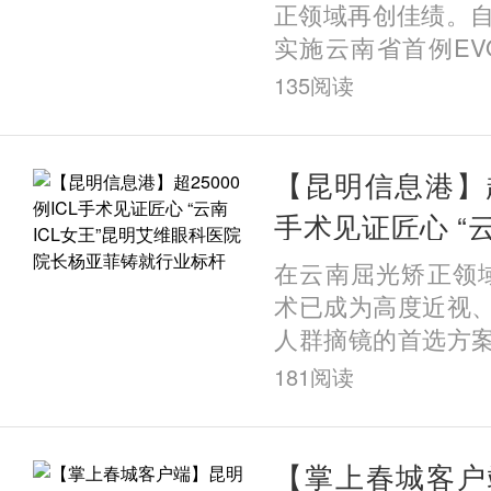
正领域再创佳绩。自
实施云南省首例EVO+ 
植入近视手术以来
135
阅读
超200例该类手术
破这一数量的眼科
沿技术，为何能在
【昆明信息港】超2
城昆明实现规模化
手术见证匠心 “云
访发现，答案藏在
明艾维眼科医院
在云南屈光矫正领域
院二十六年的深耕之
就行业标杆
术已成为高度近视
人群摘镜的首选方
术领域的标杆人物
181
阅读
患者都会不约而同
——昆明艾维眼科
她也被大家亲切誉为“
【掌上春城客户