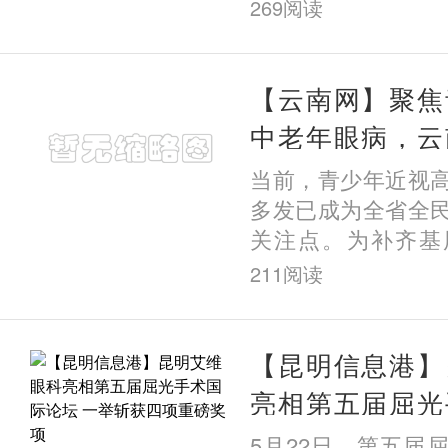
大 =不能做近视手
269
阅读
——屈光参差不仅
视手术
【云南网】聚焦
中老年眼病，云
院深耕基层护健
当前，青少年近视
多发已成为全省全
关注点。为补齐基
板，近日，云南艾
211
阅读
院区联动布局，持
龄段
【昆明信息港】
亮相第五届屈光
一举斩获四项重
5月22日，第五届