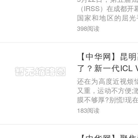
（IRSS）在成都
国家和地区的屈光
堂，围绕全飞秒技
398
阅读
视手术方案等前沿
交流。昆
【中华网】昆明
了？新一代ICL
多牛？深度解析V
还在为高度近视烦
又重，运动不方便;
膜不够厚?别慌!现
更安全的选择—
183
阅读
ICL(V5)晶体植
里戴了一副“超
【中华网】聚焦