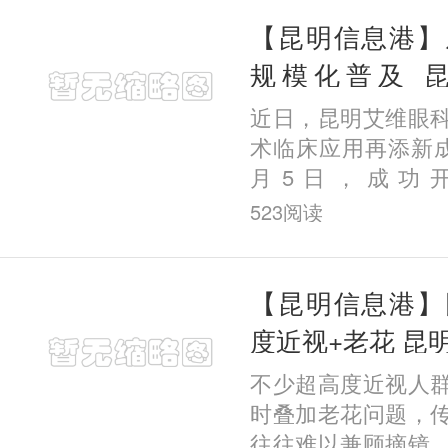
发的“
【昆明信息港】
规模化普及 
EVO+ ICL(V5
近日，昆明艾维眼
例
术临床应用再添新成
月5日，成功
EVO+ICL(V5)
523
阅读
院该项手术临床量已
为全国率先实现这一
【昆明信息港】
度近视+老花 昆
菲成功完成一例疑
不少超高度近视人
时叠加老花问题，
往往难以兼顾摘镜