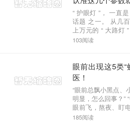
“ 护眼灯 ”， 一直
话题 之一。 从几
上万元的 “ 大路灯 
眼花缭乱。 那么，
103
阅读
用？如果需要买，应
眼前出现这5类“
医！
“眼前总飘小黑点、
明显，怎么回事？” “
眼前飞，熬夜、盯
才30岁，这样下去
185
阅读
果你有类似症状，很