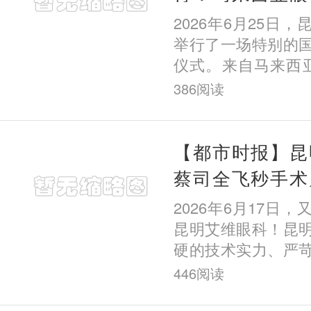
习，昆明艾维眼
2026年6月25日
担任培训导师
举行了一场特别的
仪式。来自马来西亚
Bin Hoo正式入
386
阅读
个月的屈光手术专
来该院求学
【都市时报】昆
蔡司全飞秒手术
暑期摘镜有保障
2026年6月17日
昆明艾维眼科！昆
硬的技术实力、严
善的诊疗体系与丰
446
阅读
获全球眼科医疗技