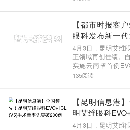
手术标准化与高质
明艾维眼科医院荣获
术卓越成就奖”；杨
【都市时报客户
ICL手术量突破25
眼科发布新一代
五），荣膺“个人ICL
EVO+ICL（V
4月3日，昆明艾维
例专家大奖”。更令
果
正领域再创佳绩。自
全英文主题演讲分享
实施云南省首例EVO+ 
植入近视手术以来
135
阅读
超200例该类手术
破这一数量的眼科
沿技术，为何能在
【昆明信息港】
城昆明实现规模化
明艾维眼科EVO+ I
访发现，答案藏在
量率先突破200例
4月3日，昆明艾维
院二十六年的深耕之