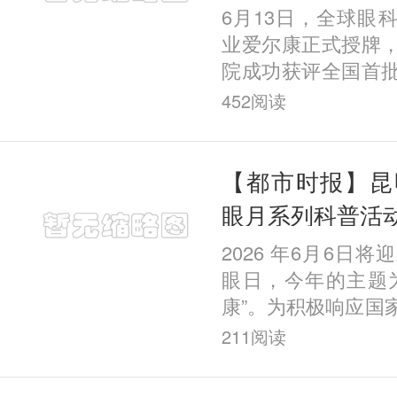
眼科 助力考生
6月13日，全球眼
通关视力体检
业爱尔康正式授牌
院成功获评全国首
塑全国带教培训示
452
阅读
认证，标志着昆明
个性
【都市时报】昆
眼月系列科普活
2026 年6月6日将
眼日，今年的主题
康”。为积极响应国
号召，强化眼病防
211
阅读
全社会爱眼护眼的
昆明