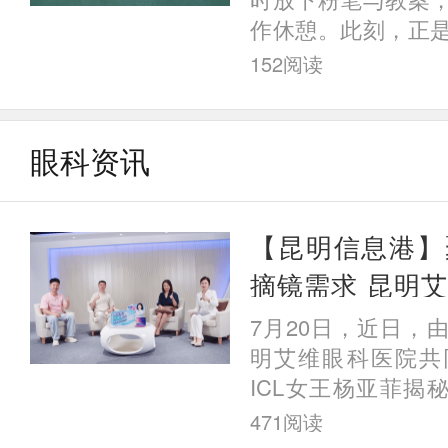
眼科医院杨亚菲院
作休憩。此刻，正
最佳时机——昆明
152
阅读
耘的教师朋友们，奉
镜
眼科资讯
【昆明信息港】
摘镜需求 昆明
与脱口秀演员揭秘
7月20日，近日，
真实体验
明艾维眼科医院共
ICL女王杨亚菲揭秘
人后来都怎么样了”
471
阅读
动第二期顺利开展