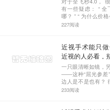
对于全飞秒4.0，
有一些疑虑： “ 全
哪？ ” “ 为什么价
几千块钱？ ” “
227
阅读
钱？ ” 那么，今天
近视手术能只做
近视的人必看，
一只眼清晰如镜，
——这种“屈光参差
边人是不是也有？ 
有一只眼能看清，凑
233
阅读
其实， 这种情况的