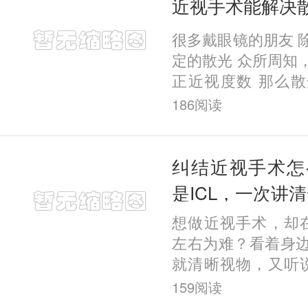
近视手术能解决
很多戴眼镜的朋友 
定的散光 众所周知
正近视度数 那么
吗？ 近视和低于6
186
阅读
同时治疗的。有的
手术
纠结近视手术怎
是ICL，一次讲
想做近视手术，却在
左右为难？看着身
就清晰视物，又听说
妥，到底该怎么选？
159
阅读
有随心选一说 ，不