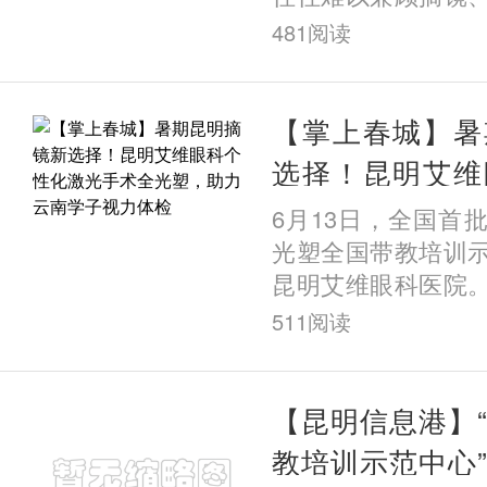
需求。近日，在昆
481
阅读
一例高难度的ICL
一份
【掌上春城】暑
选择！昆明艾维
光手术全光塑，
6月13日，全国首
视力体检
光塑全国带教培训
昆明艾维眼科医院
科医疗技术领军企
511
阅读
证，标志着该院在
术领
【昆明信息港】
教培训示范中心