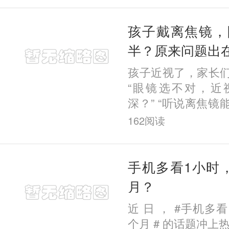
哪种
孩子戴离焦镜，
半？原来问题出
孩子近视了，家长
“眼镜选不对，近
深？” “听说离焦
用吗？” “为什么
162
阅读
显著，我家娃却没变
手机多看1小时
月？
近 日 ， #手机多
个月 # 的话题冲上