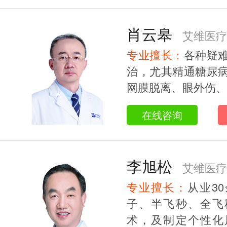
肖云皋
艾维医疗
专业擅长：
各种疑
治，尤其精通糖尿
网膜脱离、眼外伤、黄
在线咨询
李旭松
艾维医疗
专业擅长：
从业3
授/研究生导师
子、半飞秒、全飞
术，及制定个性化