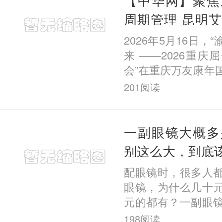
周期管理 昆明
院长在重庆屈光
2026年5月16日，
题报告
来 ——2026重
会”在重庆万友康年
幕。本次会议汇聚
201
阅读
域多位权威专家学
应用
一副眼镜大概多
别这么大，到底
配眼镜时，很多人
眼镜，为什么几十
元的都有？一副眼
合理？其实眼镜的
198
阅读