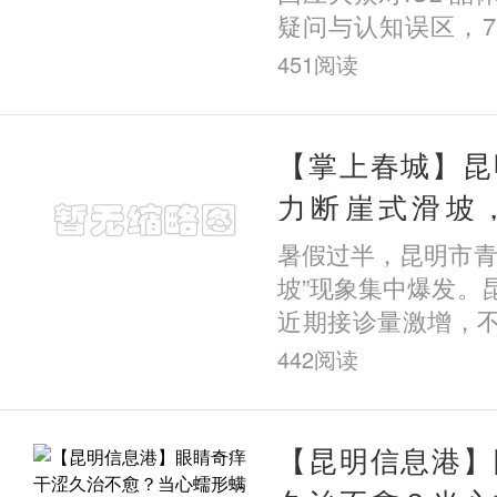
疑问与认知误区，7
信息港与昆明艾维
451
阅读
的《云南ICL女王杨
了I
【掌上春城】昆
力断崖式滑坡
醒：近视不可逆
暑假过半，昆明市青
坡”现象集中爆发。
近期接诊量激增，
定的孩子出现度数
442
阅读
童仅半个月近视竟暴
市
【昆明信息港】