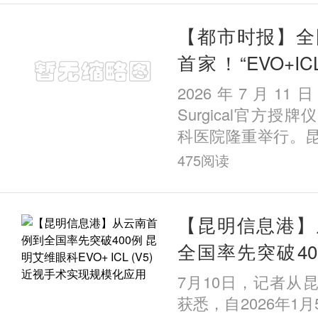
边地区的
【都市时报】全
首家！“EVO+ICL
育示范中心” 落
2026年7月11
Surgical官方授
科医院隆重举行。
获评全国首批
475
阅读
家“EVO+ICL（V
心”。这是继全国IC
【昆明信息港】
全国率先突破40
眼科EVO+ ICL 
7月10日，记者从
现规模化应用
获悉，自2026年1